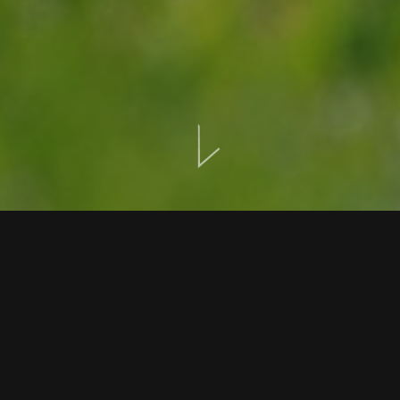
CONTACT
ÉVÉNEMENTS
LOCATION
GALERIE
Un parcours d’exception à quelques minutes du NEMA
Idéalement situé à proximité du Crete Golf Club, le NEMA
Design Hotel & Spa offre à ses hôtes un accès privilégié à
l’un des plus beaux parcours de golf de Grèce. En quittant
l’hôtel, vous êtes à quelques minutes seulement de cet
impressionnant parcours de 18 trous, où vous pourrez
perfectionner votre swing dans un cadre naturel
spectaculaire.