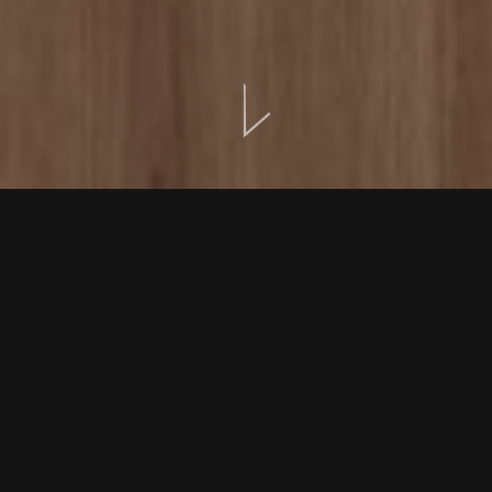
LOCATION
GALERIE
EXCELLENCE CRÉTOISE, MÉDITERRANÉENNE &
INTERNATIONALE
Au Euphoria Restaurant, cuisines crétoise,
méditerranéenne et internationale se rencontrent dans
une expérience culinaire qui équilibre authenticité et
finesse. Chaque assiette est préparée avec des produits
saisonniers issus de producteurs locaux, des légumes du
potager, des fruits de mer fraîchement pêchés et des
viandes sélectionnées — un hommage contemporain à la
richesse gastronomique de l’île.
Notre sélection de vins et spiritueux, soigneusement
élaborée, présente le meilleur des vignobles crétois ainsi