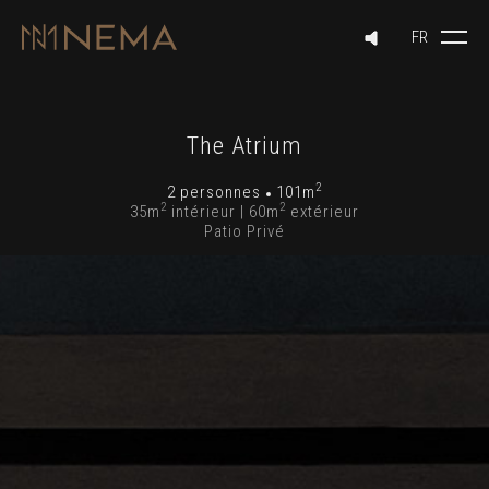
The Atrium
2
2 personnes
101m
2
2
35m
intérieur | 60m
extérieur
Patio Privé