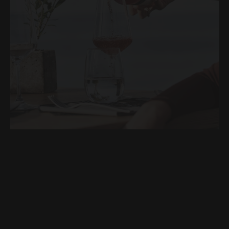
BOOK ONLINE
CONTACT
ÉVÉNEMENTS
LOCATION
GALERIE
Dégustation de vins
Dégustation de vins à Rizes Gastrobar
VOIR PLUS