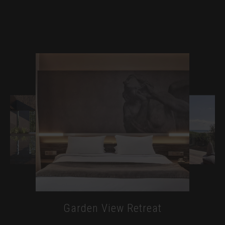
Patio Privé
Patio Privé
2
2
2
2
53m
2 adultes
136m
2 personnes
2
2
chambre
structurée
Relaxation privée à quelques pas de votre
Un souffle de mer & une élégance
Le sommet d’EÉSO — horizon, lumière &
Un balcon privé entre confort & brise
calme absolu
marine
2
2
2 Adults
118m
2 adultes
32-35m
2
2
2
2
Patio Privé
Patio Privé
Garden View Retreat