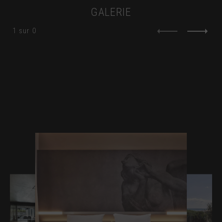
GALERIE
1
sur
0
Vue Mer Panoramique • Piscine Privée
Vue Mer Panoramique • Piscine Privée
2
2
53m
2 adultes
2
2
2
101m
2 personnes
chambre
2
Relaxation privée à quelques pas de votre
Un refuge intérieur baigné de lumière