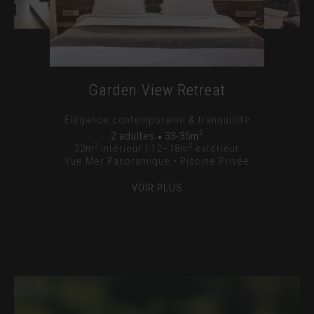
Intimité absolue & piscine privée
Un balcon privé entre confort & brise
marine
2
2 personnes
137m
2
2
2
2 adultes
32-35m
2
2
Vue Mer Panoramique • Piscine Privée
Vue Mer Panoramique • Piscine Privée
Garden View Retreat
Élégance contemporaine & tranquillité
2
2 adultes
33-35m
2
2
22m
intérieur | 12–18m
extérieur
Vue Mer Panoramique • Piscine Privée
VOIR PLUS