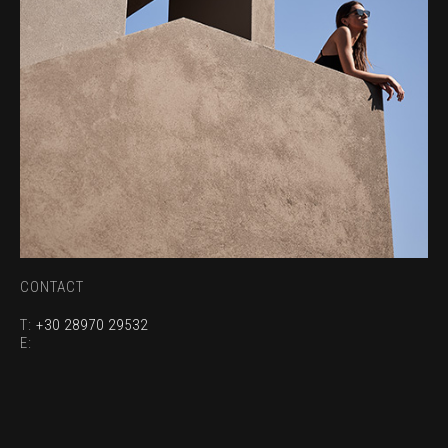
CONTACT
T:
+30 28970 29532
E: