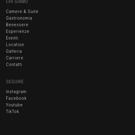
CHI SIAMO
Camere & Suite
Gastronomia
Benessere
Esperienze
Eventi
BOOK ONLINE
Location
CONTATTI
Galleria
Carriere
EVENTI
Contatti
LOCATION
SEGUIRE
GALLERIA
Instagram
Facebook
Youtube
TikTok
INFORMAZIONI