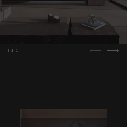
1
di
6