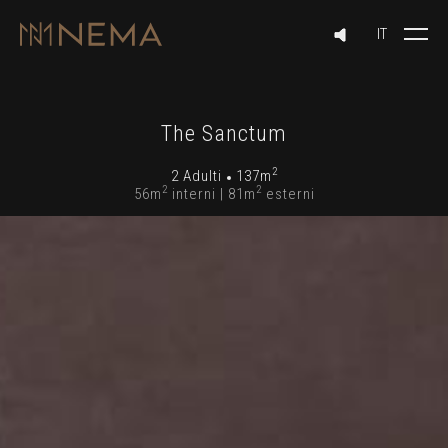
The Sanctum
2
2 Adulti
137m
2
2
56m
interni | 81m
esterni