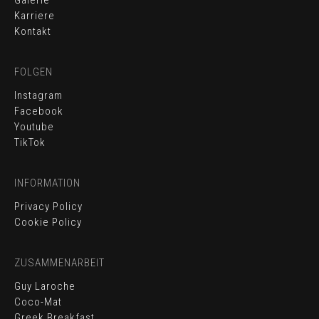
Karriere
Kontakt
FOLGEN
Instagram
Facebook
Youtube
TikTok
INFORMATION
Privacy Policy
Cookie Policy
BOOK ONLINE
ZUSAMMENARBEIT
KONTAKT
Guy Laroche
Coco-Mat
VERANSTALTUNGEN
Greek Breakfast