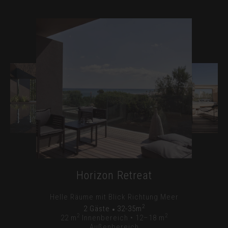
Private Terrassenlandschaft
Private Terrassenlandschaft
2
2
2
2
64-74m
2 Gäste
101m
2 Gäste
2
2
Rückzug mit privatem Pool & Hängematte
Raum, Licht & kontemplative Ruhe
Höchste Ebene des Rückzugs
Nahtloser Übergang zwischen Innen &
Außen
2
2 Gäste
118m
2
2
2
2 Gäste
64m
2
2
Private Terrassenlandschaft
Horizon Retreat
Private Terrassenlandschaft
Helle Räume mit Blick Richtung Meer
2
2 Gäste
32-35m
2
2
22 m
Innenbereich • 12–18 m
Außenbereich