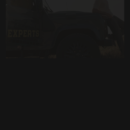
VERANSTALTUNGEN
LOCATION
GALERIE
Safari
Abenteuer zwischen Natur & Landschaft
MEHR ANZEIGEN